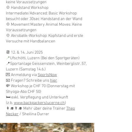
keine Voraussetzungen
💠 Handstand Workshop
Intermediate/Advanced: Basic Workshop
besucht oder 30sec Handstand an der Wand
💠 Movement Mastery Animal Moves: Keine
Voraussetzungen
💠 Akrobatik-Workshop: Kopfstand und erste
Versuche mit Handbalancen
📆 12. & 14. Juni 2025
📍
Ufschötti, Luzern (Bei den Sportgeräten)
📍Sportanlage Geissenstein, Weinberglistr. 57,
Luzern (Samstag 14.6.)
💌 Anmeldung via
SportsNow
📧 Fragen
? Schreibe uns
hier
💸 Workshop je CHF 70 (Donnerstag mit
Shyoga-Abo CHF 50)
🛏️ exkl. Verpflegung und Unterkunft
(z.b.
www.backpackerslucerne.ch
)
👩‍🎓👨‍🎓 Mehr über deine Trainer
Theo
Necker
/ Sheilina Durrer